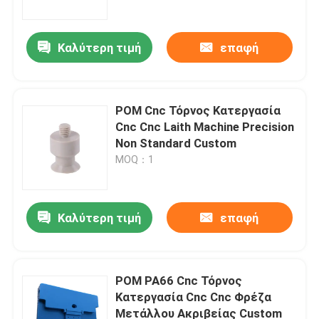
Καλύτερη τιμή
επαφή
POM Cnc Τόρνος Κατεργασία
Cnc Cnc Laith Machine Precision
Non Standard Custom
MOQ：1
Καλύτερη τιμή
επαφή
Σπίτι
Προϊόντα
POM PA66 Cnc Τόρνος
Κατεργασία Cnc Cnc Φρέζα
Μετάλλου Ακριβείας Custom
Σχετικά με εμάς