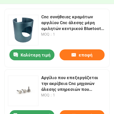
Cnc συνήθειας κραμάτων
αργιλίου Cnc άλεσης μέρη
ομιλητών κεντρικού Bluetooth
κατεργασίας
MOQ：1
Καλύτερη τιμή
επαφή
Αργίλιο που επεξεργάζεται
την ακρίβεια Cnc μηχανών
άλεσης υπηρεσιών που
επεξεργάζεται στη μηχανή
MOQ：1
τους συνδέσμους