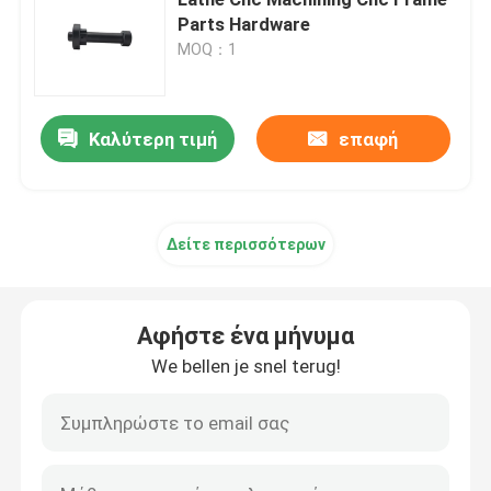
Parts Hardware
MOQ：1
Ιατρική φόρμα εγχύσεων
2K Μούχλα ένεσης
Καλύτερη τιμή
επαφή
Πλαστικό μούχλα ένεσης
Δείτε περισσότερων
μεταλλικό μούχλα ένεσης
Αφήστε ένα μήνυμα
Ρίψη κύβων κραμάτων αργιλίου
We bellen je snel terug!
Ρίψη κύβων κραμάτων ψευδάργυρου
CNC συνήθειας κατεργασία