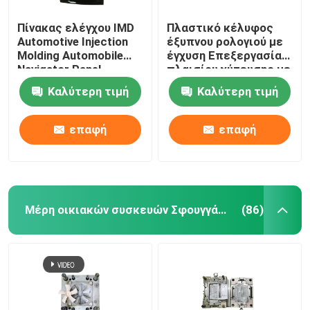
Πίνακας ελέγχου IMD
Πλαστικό κέλυφος
Automotive Injection
έξυπνου ρολογιού με
Molding Automobile
έγχυση Επεξεργασία
Navigator Panel
πλαισίου χύτευσης με
έγχυση
Καλύτερη τιμή
Καλύτερη τιμή
επαφή
επαφή
Μέρη οικιακών συσκευών Σφουγγάρι ένεσης
(86)