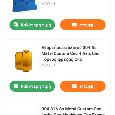
MOQ：1
Επισκέψεις στο εργοστάσιο
Καλύτερη τιμή
επαφή
Έλεγχος ποιότητας
Επικοινωνήστε μαζί μας
Εξαρτήματα υλικού 304 Ss
Metal Custom Cnc 4 Axis Cnc
Τόρνος φρέζας Cnc
Ειδήσεις
MOQ：1
Υποθέσεις
Καλύτερη τιμή
επαφή
Αυτόματη φόρμα εγχύσεων
304 316 Ss Metal Custom Cnc
Μέρη οικιακών συσκευών Σφουγγάρι ένεσης
Lathe Cnc Machining Cnc Frame