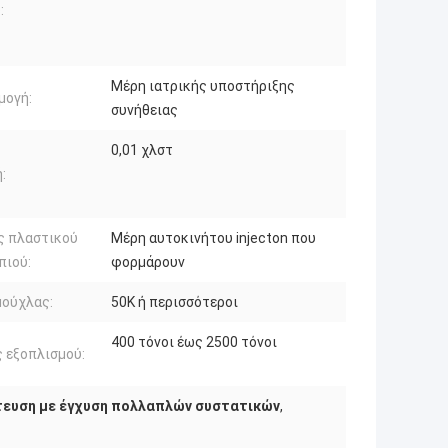
:
Μέρη ιατρικής υποστήριξης
μογή:
συνήθειας
0,01 χλστ
:
ς πλαστικού
Μέρη αυτοκινήτου injecton που
πιού:
φορμάρουν
μούχλας:
50K ή περισσότεροι
400 τόνοι έως 2500 τόνοι
 εξοπλισμού:
τευση με έγχυση πολλαπλών συστατικών
,