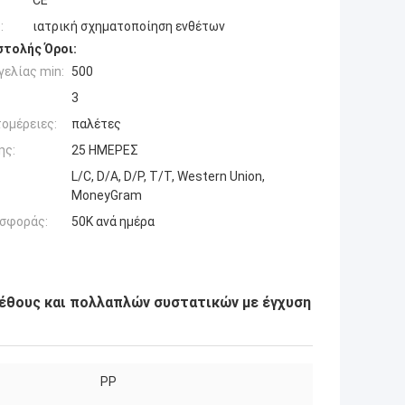
CE
:
ιατρική σχηματοποίηση ενθέτων
τολής Όροι:
ελίας min:
500
3
ομέρειες:
παλέτες
ης:
25 ΗΜΕΡΕΣ
L/C, D/A, D/P, T/T, Western Union,
MoneyGram
σφοράς:
50K ανά ημέρα
γέθους και πολλαπλών συστατικών με έγχυση
PP