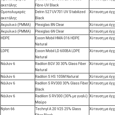
ακετάλης
Fibre-UV Black
Ομοπολυμερές
Delrin 527 UV701 UV Stabilized
Χύτευση με έγ
ακετάλης
Black
Ακρυλικό (PMMA)
Plexiglas 8N Clear
Χύτευση με έγ
Ακρυλικό (PMMA)
Plexiglas 6N Clear
Χύτευση με έγ
HDPE
Exxon Mobil HMA 016 HDPE
Χύτευση με έγ
Natural
LDPE
Exxon Mobil LD 600BA LDPE
Χύτευση με έγ
Natural
Νάιλον 6
Radilon BGV 30 30% Glass Fiber
Χύτευση με έγ
Natural
Νάιλον 6
Radilon S HS 105M Natural
Χύτευση με έγ
Νάιλον 6
Radilon S RV300 30% Glass Fiber
Χύτευση με έγ
Black
Νάιλον 6
Radilion S RV300 (30% με γυαλί)
Χύτευση με έγ
Μαύρο
Nylon 66
Technyl A 20 V25 25% Glass
Χύτευση με έγ