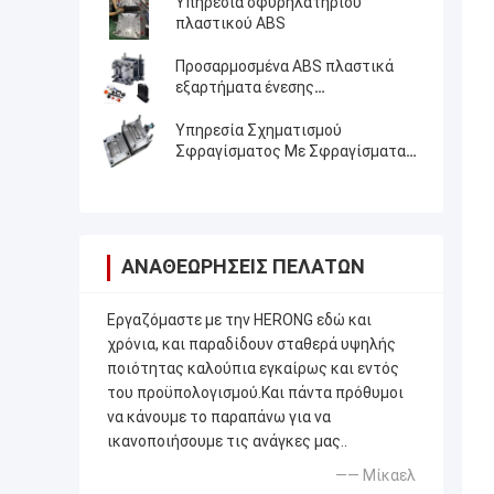
Υπηρεσία σφυρηλατηρίου
πλαστικού ABS
Προσαρμοσμένα ABS πλαστικά
εξαρτήματα ένεσης
Επαγγελματίας κατασκευαστής
πλαστικών καλούπιων
Υπηρεσία Σχηματισμού
Σφραγίσματος Με Σφραγίσματα
Πλαστικών
ΑΝΑΘΕΩΡΉΣΕΙΣ ΠΕΛΑΤΏΝ
Εργαζόμαστε με την HERONG εδώ και
χρόνια, και παραδίδουν σταθερά υψηλής
ποιότητας καλούπια εγκαίρως και εντός
του προϋπολογισμού.Και πάντα πρόθυμοι
να κάνουμε το παραπάνω για να
ικανοποιήσουμε τις ανάγκες μας..
—— Μίκαελ