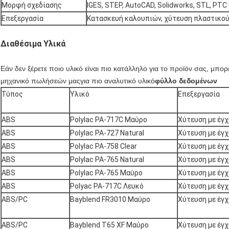
Μορφή σχεδίασης
IGES, STEP, AutoCAD, Solidworks, STL, PTC 
Επεξεργασία
Κατασκευή καλουπιών, χύτευση πλαστικού 
Διαθέσιμα Υλικά
Εάν δεν ξέρετε ποιο υλικό είναι πιο κατάλληλο για το προϊόν σας, μπορ
μηχανικό πωλήσεών μας
για πιο αναλυτικό υλικό
φύλλο δεδομένων
Τύπος
Υλικό
Επεξεργασία
ABS
Polylac PA-717C Μαύρο
Χύτευση με έγ
ABS
Polylac PA-727 Natural
Χύτευση με έγ
ABS
Polylac PA-758 Clear
Χύτευση με έγ
ABS
Polylac PA-765 Natural
Χύτευση με έγ
ABS
Polylac PA-765 Μαύρο
Χύτευση με έγ
ABS
Polyac PA-717C Λευκό
Χύτευση με έγ
ABS/PC
Bayblend FR3010 Μαύρο
Χύτευση με έγ
ABS/PC
Bayblend T65 XF Μαύρο
Χύτευση με έγ