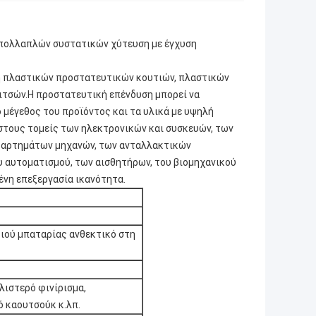
 πολλαπλών συστατικών χύτευση με έγχυση
κευή πλαστικών προστατευτικών κουτιών, πλαστικών
ιτσών.Η προστατευτική επένδυση μπορεί να
 μέγεθος του προϊόντος και τα υλικά με υψηλή
τους τομείς των ηλεκτρονικών και συσκευών, των
ξαρτημάτων μηχανών, των ανταλλακτικών
υ αυτοματισμού, των αισθητήρων, του βιομηχανικού
ένη επεξεργασία ικανότητα.
ιού μπαταρίας ανθεκτικό στη
λιστερό φινίρισμα,
 καουτσούκ κ.λπ.