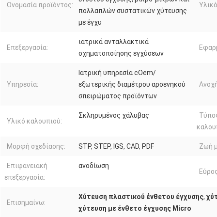
Ονομασία προϊόντος:
Υλικό
πολλαπλών συστατικών χύτευσης
με έγχυ
ιατρικά ανταλλακτικά
Επεξεργασία:
Εφαρ
σχηματοποίησης εγχύσεων
Ιατρική υπηρεσία cOem/
Υπηρεσία:
εξωτερικής διαμέτρου αρσενηκού
Ανοχή
σπειρώματος προϊόντων
Σκληρυμένος χάλυβας
Τύπο
Υλικό καλουπιού:
καλου
Μορφή σχεδίασης:
STP, STEP, IGS, CAD, PDF
Ζωή 
Επιφανειακή
ανοδίωση
Εύρος
επεξεργασία:
Χύτευση πλαστικού ένθετου έγχυσης
,
χύ
Επισημαίνω:
χύτευση με ένθετο έγχυσης Micro