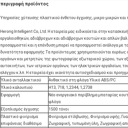
περιγραφή προϊόντος
Υπηρεσίες χύτευσης πλαστικού ένθετου έγχυσης, μικρο-μικρών και
Herong Intelligent Co, Ltd. Η εταιρεία μας ειδικεύεται στην κατασ
εργαλειοθηκών, αδιάβροχων και αδιάβροχων κουτιών και απλών βαλ
προσαρμοστεί και η επένδυση μπορεί να προσαρμοστεί ανάλογα με το
δυνατότητα εφαρμογής.Τα προϊόντα μας χρησιμοποιούνται ευρέως σ
οργάνων και μετρητών, της φωτογραφίας εξωτερικού χώρου, των ε
αυτοκινήτων, των ιατρικών οργάνων, των ηλεκτρικών εργαλείων, το
ελέγχου κ.λπ. Η εταιρεία έχει ικανότητα αυτοσχεδιασμού και προηγμ
Υλικό ανταλλακτικού
Ανθεκτικό στη φλόγα Υλικό ABS/PC
Υλικό καλουπιού
H13, 718, 1,2344, 1,2738
Εφαρμογή
Νέο ενεργειακό περίβλημα μπαταρίας κουτ
φλόγα
Εξοπλισμός έγχυσης
1500 τόνοι
Πλαστικό φινίρισμα
Φινίρισμα στίλβωσης, Φινίρισμα υφής, Γυα
επιφάνειας διαθέσιμο
Ζωγραφική, τυπωμένη ύλη, Ζωγραφική από