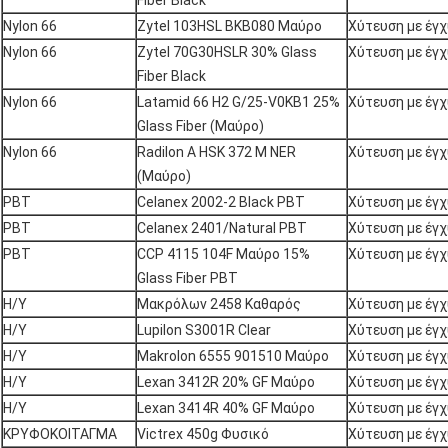
Fiber Black
Nylon 66
Zytel 103HSL BKB080 Μαύρο
Χύτευση με έγ
Nylon 66
Zytel 70G30HSLR 30% Glass
Χύτευση με έγ
Fiber Black
Nylon 66
Latamid 66 H2 G/25-V0KB1 25%
Χύτευση με έγ
Glass Fiber (Μαύρο)
Nylon 66
Radilon A HSK 372 M NER
Χύτευση με έγ
(Μαύρο)
PBT
Celanex 2002-2 Black PBT
Χύτευση με έγ
PBT
Celanex 2401/Natural PBT
Χύτευση με έγ
PBT
CCP 4115 104F Μαύρο 15%
Χύτευση με έγ
Glass Fiber PBT
Η/Υ
Μακρόλων 2458 Καθαρός
Χύτευση με έγ
Η/Υ
Lupilon S3001R Clear
Χύτευση με έγ
Η/Υ
Makrolon 6555 901510 Μαύρο
Χύτευση με έγ
Η/Υ
Lexan 3412R 20% GF Μαύρο
Χύτευση με έγ
Η/Υ
Lexan 3414R 40% GF Μαύρο
Χύτευση με έγ
ΚΡΥΦΟΚΟΙΤΑΓΜΑ
Victrex 450g Φυσικό
Χύτευση με έγ