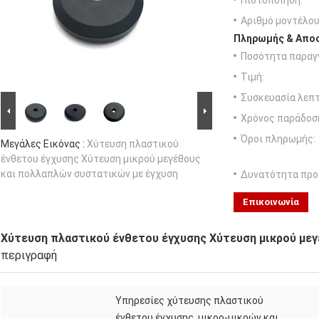
Πιστοποίηση:
Αριθμό μοντέλου
Πληρωμής & Αποσ
Ποσότητα παραγγ
Τιμή:
Συσκευασία λεπτ
Χρόνος παράδοσ
Όροι πληρωμής:
Μεγάλες Εικόνας :
Χύτευση πλαστικού
ένθετου έγχυσης Χύτευση μικρού μεγέθους
και πολλαπλών συστατικών με έγχυση
Δυνατότητα προ
Επικοινωνία
Χύτευση πλαστικού ένθετου έγχυσης Χύτευση μικρού με
περιγραφή
Υπηρεσίες χύτευσης πλαστικού
ένθετου έγχυσης, μικρο-μικρών και