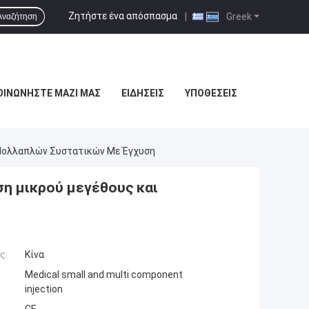
Ζητήστε ένα απόσπασμα
|
Greek
Αναζήτηση
ΟΙΝΩΝΉΣΤΕ ΜΑΖΊ ΜΑΣ
ΕΙΔΉΣΕΙΣ
ΥΠΟΘΈΣΕΙΣ
 Πολλαπλών Συστατικών Με Έγχυση
η μικρού μεγέθους και
ς:
Κίνα
Medical small and multi component
injection