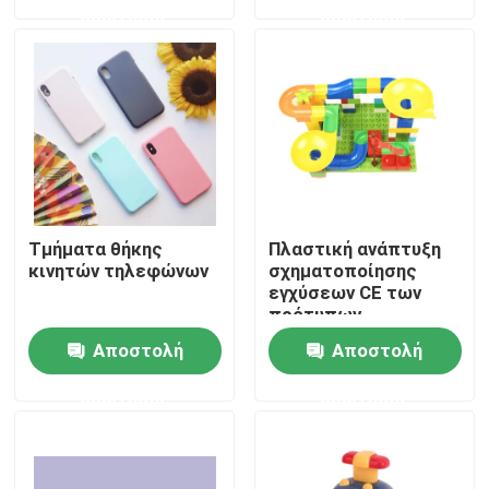
ερώτησης
ερώτησης
Επισκέψεις στο εργοστάσιο
Έλεγχος ποιότητας
Επικοινωνήστε μαζί μας
Τμήματα θήκης
Πλαστική ανάπτυξη
Ειδήσεις
κινητών τηλεφώνων
σχηματοποίησης
εγχύσεων CE των
πρότυπων
παιχνιδιών παιδιών
Υποθέσεις
Αποστολή
Αποστολή
αυτοκινήτων
ερώτησης
ερώτησης
Αυτόματη φόρμα εγχύσεων
Μέρη οικιακών συσκευών Σφουγγάρι ένεσης