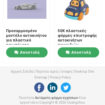
Ιατρική φόρμα εγχύσεων
2K Μούχλα ένεσης
Προσαρμοσμένο
50K πλαστικές
μοντέλο αυτοκινήτου
φόρμες επιστροφής
για πλαστικό
αυτοκινήτων
Πλαστικό μούχλα ένεσης
τσιμπήματα
παιχνιδιών
αυτοκινήτων παιδιών
Αποστολή
Αποστολή
σχηματοποίησης
μεταλλικό μούχλα ένεσης
εγχύσεων
ερώτησης
ερώτησης
Ρίψη κύβων κραμάτων αργιλίου
Αρχική Σελίδα
Περίπου εμείς
επαφή
Desktop Site
Sitemap
Privacy Policy
Ρίψη κύβων κραμάτων ψευδάργυρου
Ποιότητα
Αυτόματη φόρμα εγχύσεων
Κίνα
CNC συνήθειας κατεργασία
εργοστάσιο.Copyright © 2026 Guangzhou