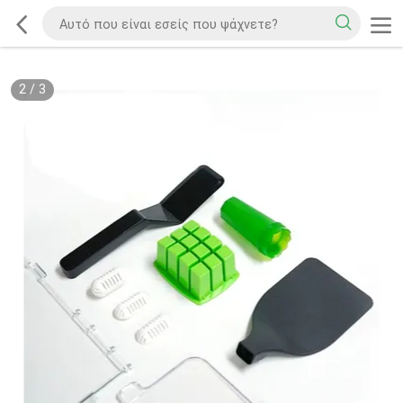
2
/
3