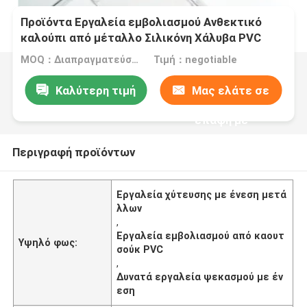
Προϊόντα Εργαλεία εμβολιασμού Ανθεκτικό
καλούπι από μέταλλο Σιλικόνη Χάλυβα PVC
Ρουχούμι ABS PU PP PC
MOQ：Διαπραγματεύσιμα
Τιμή：negotiable
Καλύτερη τιμή
Μας ελάτε σε
επαφή με
Περιγραφή προϊόντων
Εργαλεία χύτευσης με ένεση μετά
λλων
,
Εργαλεία εμβολιασμού από καουτ
Υψηλό φως:
σούκ PVC
,
Δυνατά εργαλεία ψεκασμού με έν
εση