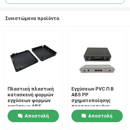
Συνιστώμενα προϊόντα
Πλαστική πλαστική
Εγχύσεων PVC Π Β
Σπίτι
κατασκευή φορμών
ABS PP
εγχύσεων φορμών
σχηματοποίησης
εγχύσεων ABS
προσαρμοσμένο
Προϊόντα
εγχύσεων φορμών
πλαστικά
Αποστολή
Αποστολή
προϊόντων διπλός-
εξαρτήματα
χρώματος ακρίβειας
κοχυλιών POM
ερώτησης
ερώτησης
Σχετικά με εμάς