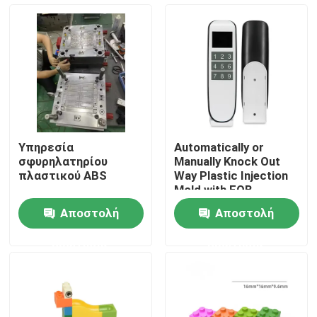
Επισκέψεις στο εργοστάσιο
Έλεγχος ποιότητας
Επικοινωνήστε μαζί μας
Υπηρεσία
Automatically or
σφυρηλατηρίου
Manually Knock Out
Ειδήσεις
πλαστικού ABS
Way Plastic Injection
Mold with FOB
Incoterm and
Αποστολή
Αποστολή
DME/Hasco Standard
Υποθέσεις
ερώτησης
ερώτησης
Αυτόματη φόρμα εγχύσεων
Μέρη οικιακών συσκευών Σφουγγάρι ένεσης