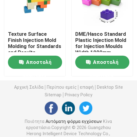
Ιατρική φόρμα εγχύσεων
Texture Surface
DME/Hasco Standard
2K Μούχλα ένεσης
Finish Injection Mold
Plastic Injection Mold
Molding for Standards
for Injection Moulds
and Results
Width 1000mm-
Πλαστικό μούχλα ένεσης
12000mm Length
Αποστολή
Αποστολή
Standard
Performance
μεταλλικό μούχλα ένεσης
ερώτησης
ερώτησης
Αρχική Σελίδα
Περίπου εμείς
επαφή
Desktop Site
Ρίψη κύβων κραμάτων αργιλίου
Sitemap
Privacy Policy
Ρίψη κύβων κραμάτων ψευδάργυρου
Ποιότητα
Αυτόματη φόρμα εγχύσεων
Κίνα
εργοστάσιο.Copyright © 2026 Guangzhou
CNC συνήθειας κατεργασία
Herong Intelligent Device Technology Co.,