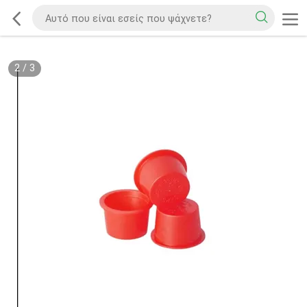
2
/
3