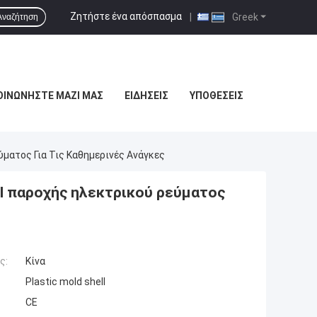
Ζητήστε ένα απόσπασμα
|
Greek
Αναζήτηση
ΟΙΝΩΝΉΣΤΕ ΜΑΖΊ ΜΑΣ
ΕΙΔΉΣΕΙΣ
ΥΠΟΘΈΣΕΙΣ
ματος Για Τις Καθημερινές Ανάγκες
l παροχής ηλεκτρικού ρεύματος
ς:
Κίνα
Plastic mold shell
CE