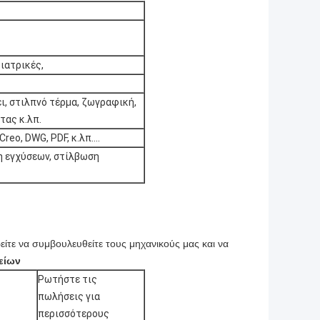
ιατρικές,
ι, στιλπνό τέρμα, ζωγραφική,
τας κ.λπ.
Creo, DWG, PDF, κ.λπ….
η εγχύσεων, στίλβωση
ρείτε να συμβουλευθείτε τους μηχανικούς
μας και να
είων
Ρωτήστε τις
πωλήσεις για
περισσότερους