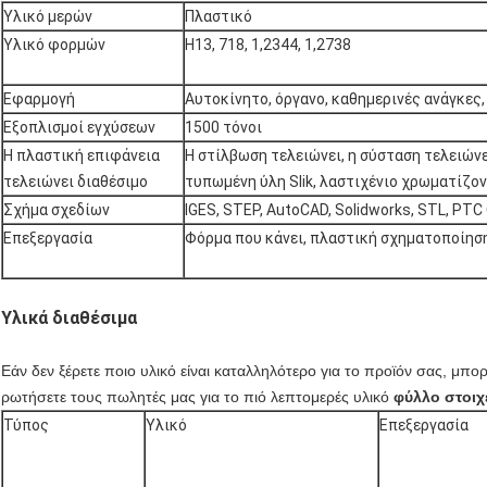
Υλικό μερών
Πλαστικό
Υλικό φορμών
H13, 718, 1,2344, 1,2738
Εφαρμογή
Αυτοκίνητο, όργανο, καθημερινές ανάγκες, 
Εξοπλισμοί εγχύσεων
1500 τόνοι
Η πλαστική επιφάνεια
Η στίλβωση τελειώνει, η σύσταση τελειώνε
τελειώνει διαθέσιμο
τυπωμένη ύλη Slik, λαστιχένιο χρωματίζον
Σχήμα σχεδίων
IGES, STEP, AutoCAD, Solidworks, STL, PTC 
Επεξεργασία
Φόρμα που κάνει, πλαστική σχηματοποίησ
Υλικά διαθέσιμα
Εάν δεν ξέρετε ποιο υλικό είναι καταλληλότερο για το προϊόν σας, μπο
ρωτήσετε τους πωλητές μας
για το πιό λεπτομερές υλικό
φύλλο στοιχ
Τύπος
Υλικό
Επεξεργασία