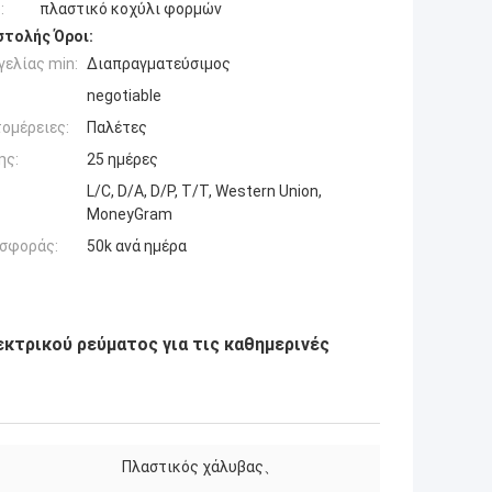
:
πλαστικό κοχύλι φορμών
τολής Όροι:
ελίας min:
Διαπραγματεύσιμος
negotiable
ομέρειες:
Παλέτες
ης:
25 ημέρες
L/C, D/A, D/P, T/T, Western Union,
MoneyGram
σφοράς:
50k ανά ημέρα
κτρικού ρεύματος για τις καθημερινές
Πλαστικός χάλυβας、