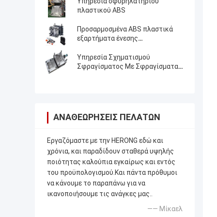
Υπηρεσία σφυρηλατηρίου
πλαστικού ABS
Προσαρμοσμένα ABS πλαστικά
εξαρτήματα ένεσης
Επαγγελματίας κατασκευαστής
πλαστικών καλούπιων
Υπηρεσία Σχηματισμού
Σφραγίσματος Με Σφραγίσματα
Πλαστικών
ΑΝΑΘΕΩΡΉΣΕΙΣ ΠΕΛΑΤΏΝ
Εργαζόμαστε με την HERONG εδώ και
χρόνια, και παραδίδουν σταθερά υψηλής
ποιότητας καλούπια εγκαίρως και εντός
του προϋπολογισμού.Και πάντα πρόθυμοι
να κάνουμε το παραπάνω για να
ικανοποιήσουμε τις ανάγκες μας..
—— Μίκαελ