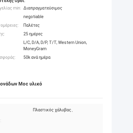
τολής Όροι:
ελίας min:
Διαπραγματεύσιμος
negotiable
ομέρειες:
Παλέτες
ης:
25 ημέρες
L/C, D/A, D/P, T/T, Western Union,
MoneyGram
σφοράς:
50k ανά ημέρα
μονάδων Moc υλικό
Πλαστικός χάλυβας、
: