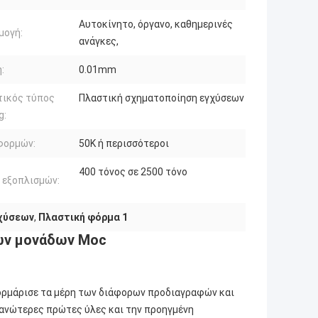
Αυτοκίνητο, όργανο, καθημερινές
μογή:
ανάγκες,
:
0.01mm
τικός τύπος
Πλαστική σχηματοποίηση εγχύσεων
g:
φορμών:
50K ή περισσότεροι
400 τόνος σε 2500 τόνο
 εξοπλισμών:
γχύσεων
,
Πλαστική φόρμα 1
ών μονάδων Moc
φορμάρισε τα μέρη των διάφορων προδιαγραφών και
 ανώτερες πρώτες ύλες και την προηγμένη