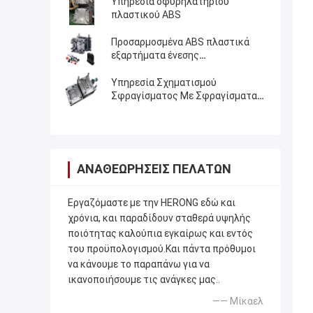
Υπηρεσία σφυρηλατηρίου
πλαστικού ABS
Προσαρμοσμένα ABS πλαστικά
εξαρτήματα ένεσης
Επαγγελματίας κατασκευαστής
πλαστικών καλούπιων
Υπηρεσία Σχηματισμού
Σφραγίσματος Με Σφραγίσματα
Πλαστικών
ΑΝΑΘΕΩΡΉΣΕΙΣ ΠΕΛΑΤΏΝ
Εργαζόμαστε με την HERONG εδώ και
χρόνια, και παραδίδουν σταθερά υψηλής
ποιότητας καλούπια εγκαίρως και εντός
του προϋπολογισμού.Και πάντα πρόθυμοι
να κάνουμε το παραπάνω για να
ικανοποιήσουμε τις ανάγκες μας..
—— Μίκαελ