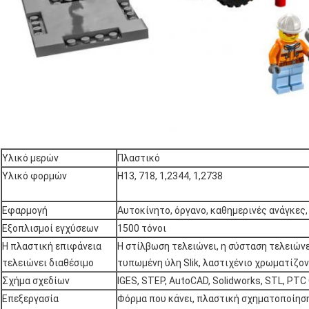
Υλικό μερών
Πλαστικό
Υλικό φορμών
H13, 718, 1,2344, 1,2738
Εφαρμογή
Αυτοκίνητο, όργανο, καθημερινές ανάγκες, 
Εξοπλισμοί εγχύσεων
1500 τόνοι
Η πλαστική επιφάνεια
Η στίλβωση τελειώνει, η σύσταση τελειώνε
τελειώνει διαθέσιμο
τυπωμένη ύλη Slik, λαστιχένιο χρωματίζον
Σχήμα σχεδίων
IGES, STEP, AutoCAD, Solidworks, STL, PTC 
Επεξεργασία
Φόρμα που κάνει, πλαστική σχηματοποίησ