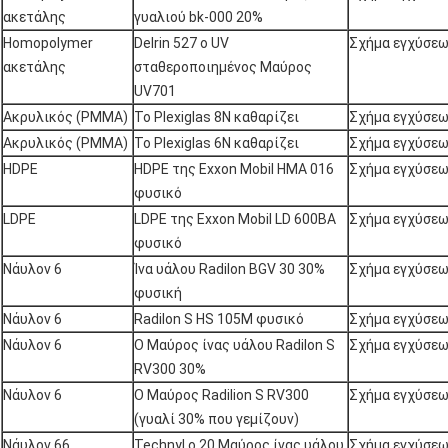
ακετάλης
γυαλιού bk-000 20%
Homopolymer
Delrin 527 ο UV
Σχήμα εγχύσε
ακετάλης
σταθεροποιημένος Μαύρος
UV701
Ακρυλικός (PMMA)
Το Plexiglas 8N καθαρίζει
Σχήμα εγχύσε
Ακρυλικός (PMMA)
Το Plexiglas 6N καθαρίζει
Σχήμα εγχύσε
HDPE
HDPE της Exxon Mobil HMA 016
Σχήμα εγχύσε
φυσικό
LDPE
LDPE της Exxon Mobil LD 600BA
Σχήμα εγχύσε
φυσικό
Νάυλον 6
Ίνα υάλου Radilon BGV 30 30%
Σχήμα εγχύσε
φυσική
Νάυλον 6
Radilon S HS 105M φυσικό
Σχήμα εγχύσε
Νάυλον 6
Ο Μαύρος ίνας υάλου Radilon S
Σχήμα εγχύσε
RV300 30%
Νάυλον 6
Ο Μαύρος Radilion S RV300
Σχήμα εγχύσε
(γυαλί 30% που γεμίζουν)
Νάυλον 66
Technyl ο 20 Μαύρος ίνας υάλου
Σχήμα εγχύσε