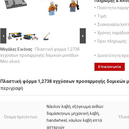
Πληρωμής & Αποσ
Ποσότητα παραγγ
Τιμή:
Συσκευασία λεπτ
Χρόνος παράδοσ
Όροι πληρωμής:
Μεγάλες Εικόνας :
Πλαστική φόρμα 1,2738
εγχύσεων προσαρμογής δομικών μονάδων
Δυνατότητα προ
Moc υλικό
Επικοινωνία
Πλαστική φόρμα 1,2738 εγχύσεων προσαρμογής δομικών 
περιγραφή
Νάυλον λαβή, εξόγκωμα ανθών
δαμάσκηνων, μηχανική λαβή,
Όνομα προϊόντων:
Υλικό
handwheel, νάυλον λαβή επτά
αστεριών