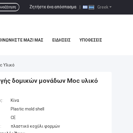
Ζητήστε ένα απόσπασμα
|
Greek
Αναζήτηση
ΟΙΝΩΝΉΣΤΕ ΜΑΖΊ ΜΑΣ
ΕΙΔΉΣΕΙΣ
ΥΠΟΘΈΣΕΙΣ
c Υλικό
γής δομικών μονάδων Moc υλικό
ς:
Κίνα
Plastic mold shell
CE
:
πλαστικό κοχύλι φορμών