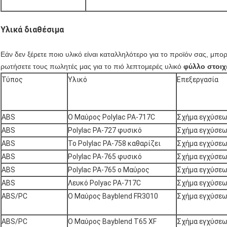
Υλικά διαθέσιμα
Εάν δεν ξέρετε ποιο υλικό είναι καταλληλότερο για το προϊόν σας, μπο
ρωτήσετε τους πωλητές μας
για το πιό λεπτομερές υλικό
φύλλο στοιχ
Τύπος
Υλικό
Επεξεργασία
ABS
Ο Μαύρος Polylac PA-717C
Σχήμα εγχύσε
ABS
Polylac PA-727 φυσικό
Σχήμα εγχύσε
ABS
Το Polylac PA-758 καθαρίζει
Σχήμα εγχύσε
ABS
Polylac PA-765 φυσικό
Σχήμα εγχύσε
ABS
Polylac PA-765 ο Μαύρος
Σχήμα εγχύσε
ABS
Λευκό Polyac PA-717C
Σχήμα εγχύσε
ABS/PC
Ο Μαύρος Bayblend FR3010
Σχήμα εγχύσε
ABS/PC
Ο Μαύρος Bayblend T65 XF
Σχήμα εγχύσε