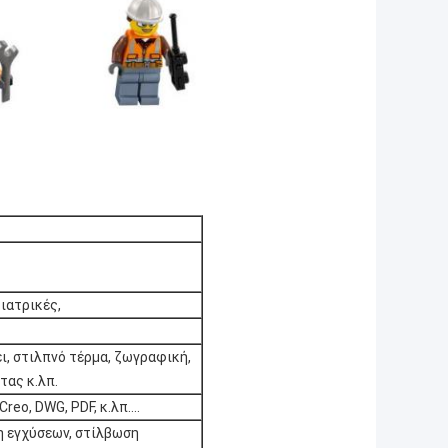
ιατρικές,
ι, στιλπνό τέρμα, ζωγραφική,
τας κ.λπ.
Creo, DWG, PDF, κ.λπ….
η εγχύσεων, στίλβωση