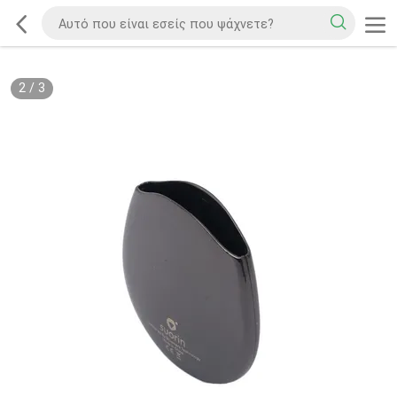
2
/
3