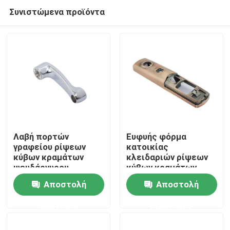
Συνιστώμενα προϊόντα
Λαβή πορτών
Ευφυής φόρμα
γραφείου ρίψεων
κατοικίας
κύβων κραμάτων
κλειδαριών ρίψεων
Σπίτι
ψευδάργυρου
κύβων κραμάτων
επεξεργασίας υλικού
ψευδάργυρου
Αποστολή
Αποστολή
επίπλων
προσαρμογής
Προϊόντα
ερώτησης
ερώτησης
Σχετικά με εμάς