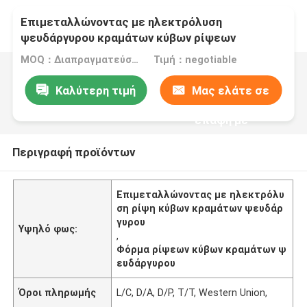
Επιμεταλλώνοντας με ηλεκτρόλυση
ψευδάργυρου κραμάτων κύβων ρίψεων
εξαρτήματα της Shell προϊόντων φορμών
MOQ：Διαπραγματεύσιμος
Τιμή：negotiable
ηλεκτρονικά
Καλύτερη τιμή
Μας ελάτε σε
επαφή με
Περιγραφή προϊόντων
Επιμεταλλώνοντας με ηλεκτρόλυ
ση ρίψη κύβων κραμάτων ψευδάρ
γυρου
Υψηλό φως:
,
Φόρμα ρίψεων κύβων κραμάτων ψ
ευδάργυρου
Όροι πληρωμής
L/C, D/A, D/P, T/T, Western Union,