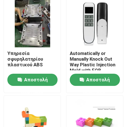
Επισκέψεις στο εργοστάσιο
Έλεγχος ποιότητας
Επικοινωνήστε μαζί μας
Υπηρεσία
Automatically or
σφυρηλατηρίου
Manually Knock Out
πλαστικού ABS
Way Plastic Injection
Ειδήσεις
Mold with FOB
Incoterm and
Αποστολή
Αποστολή
DME/Hasco Standard
Υποθέσεις
ερώτησης
ερώτησης
Αυτόματη φόρμα εγχύσεων
Μέρη οικιακών συσκευών Σφουγγάρι ένεσης