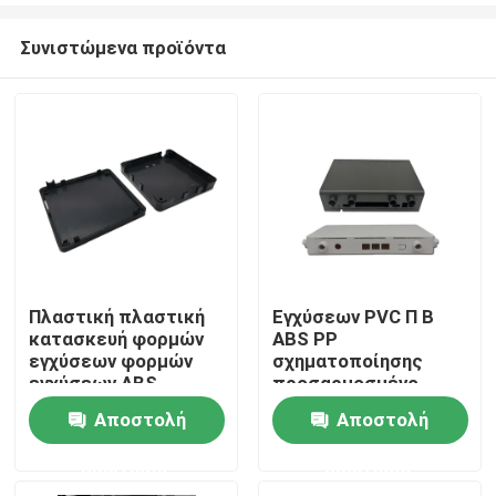
Συνιστώμενα προϊόντα
Πλαστική πλαστική
Εγχύσεων PVC Π Β
κατασκευή φορμών
ABS PP
Σπίτι
εγχύσεων φορμών
σχηματοποίησης
εγχύσεων ABS
προσαρμοσμένο
εγχύσεων φορμών
πλαστικά
Αποστολή
Αποστολή
Προϊόντα
προϊόντων διπλός-
εξαρτήματα
χρώματος ακρίβειας
κοχυλιών POM
ερώτησης
ερώτησης
Σχετικά με εμάς