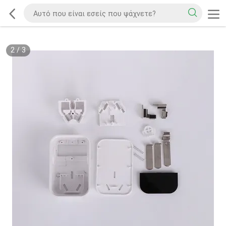
2
/
3