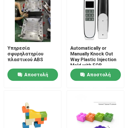
Επισκέψεις στο εργοστάσιο
Έλεγχος ποιότητας
Υπηρεσία
Automatically or
Επικοινωνήστε μαζί μας
σφυρηλατηρίου
Manually Knock Out
πλαστικού ABS
Way Plastic Injection
Mold with FOB
Ειδήσεις
Incoterm and
Αποστολή
Αποστολή
DME/Hasco Standard
ερώτησης
ερώτησης
Υποθέσεις
Αυτόματη φόρμα εγχύσεων
Μέρη οικιακών συσκευών Σφουγγάρι ένεσης