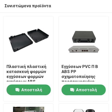
Συνιστώμενα προϊόντα
Πλαστική πλαστική
Εγχύσεων PVC Π Β
κατασκευή φορμών
ABS PP
εγχύσεων φορμών
σχηματοποίησης
Σπίτι
εγχύσεων ABS
προσαρμοσμένο
εγχύσεων φορμών
πλαστικά
Αποστολή
Αποστολή
προϊόντων διπλός-
εξαρτήματα
Προϊόντα
χρώματος ακρίβειας
κοχυλιών POM
ερώτησης
ερώτησης
Σχετικά με εμάς