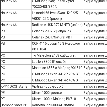
Νάυλον 66
Ο Μαύρος ίνας υάλου Zytel
Σχήμα εγχύσε
70G30HSLR 30%
Νάυλον 66
Latamid 66 ίνα υάλου H2 G/25-
Σχήμα εγχύσε
V0KB1 25% (μαύρη)
Νάυλον 66
Radilon Α HSK 372 Μ NER (μαύρο)
Σχήμα εγχύσε
PBT
Celanex 2002-2 μαύρο PBT
Σχήμα εγχύσε
PBT
Celanex 2401/Natural PBT
Σχήμα εγχύσε
PBT
CCP 4115 μαύρη 15% ίνα υάλου
Σχήμα εγχύσε
PBT 104F
PC
Το Makrolon 2458 καθαρίζει
Σχήμα εγχύσε
PC
Lupilon S3001R σαφές
Σχήμα εγχύσε
PC
Makrolon 6555 ο Μαύρος 901510
Σχήμα εγχύσε
PC
Ο Μαύρος Lexan 3412R 20% GF
Σχήμα εγχύσε
PC
Ο Μαύρος Lexan 3414R 40% GF
Σχήμα εγχύσε
ΚΡΥΦΟΚΟΙΤΑΞΤΕ
Victrex 450g φυσικό
Σχήμα εγχύσε
PEI
Ultem 1000 φυσικό
Σχήμα εγχύσε
PEI
Ultem 1000 ο Μαύρος BK7101
Σχήμα εγχύσε
Homopolymer PP
Ramofin PPH300G4 φυσικό
Σχήμα εγχύσε