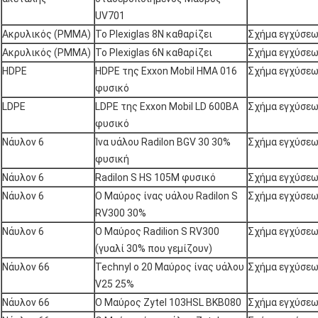
UV701
Ακρυλικός (PMMA)
Το Plexiglas 8N καθαρίζει
Σχήμα εγχύσε
Ακρυλικός (PMMA)
Το Plexiglas 6N καθαρίζει
Σχήμα εγχύσε
HDPE
HDPE της Exxon Mobil HMA 016
Σχήμα εγχύσε
φυσικό
LDPE
LDPE της Exxon Mobil LD 600BA
Σχήμα εγχύσε
φυσικό
Νάυλον 6
Ίνα υάλου Radilon BGV 30 30%
Σχήμα εγχύσε
φυσική
Νάυλον 6
Radilon S HS 105M φυσικό
Σχήμα εγχύσε
Νάυλον 6
Ο Μαύρος ίνας υάλου Radilon S
Σχήμα εγχύσε
RV300 30%
Νάυλον 6
Ο Μαύρος Radilion S RV300
Σχήμα εγχύσε
(γυαλί 30% που γεμίζουν)
Νάυλον 66
Technyl ο 20 Μαύρος ίνας υάλου
Σχήμα εγχύσε
V25 25%
Νάυλον 66
Ο Μαύρος Zytel 103HSL BKB080
Σχήμα εγχύσε