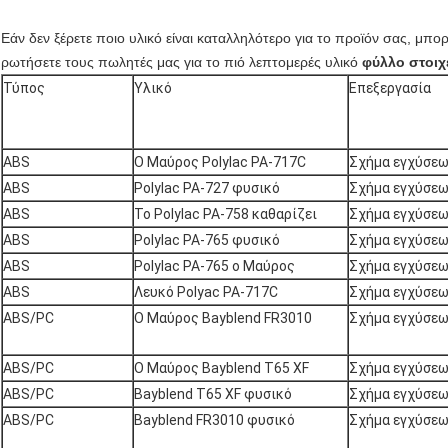
Εάν δεν ξέρετε ποιο υλικό είναι καταλληλότερο για το προϊόν σας, μπο
ρωτήσετε τους πωλητές μας
για το πιό λεπτομερές υλικό
φύλλο στοιχ
Τύπος
Υλικό
Επεξεργασία
ABS
Ο Μαύρος Polylac PA-717C
Σχήμα εγχύσε
ABS
Polylac PA-727 φυσικό
Σχήμα εγχύσε
ABS
Το Polylac PA-758 καθαρίζει
Σχήμα εγχύσε
ABS
Polylac PA-765 φυσικό
Σχήμα εγχύσε
ABS
Polylac PA-765 ο Μαύρος
Σχήμα εγχύσε
ABS
Λευκό Polyac PA-717C
Σχήμα εγχύσε
ABS/PC
Ο Μαύρος Bayblend FR3010
Σχήμα εγχύσε
ABS/PC
Ο Μαύρος Bayblend T65 XF
Σχήμα εγχύσε
ABS/PC
Bayblend T65 XF φυσικό
Σχήμα εγχύσε
ABS/PC
Bayblend FR3010 φυσικό
Σχήμα εγχύσε