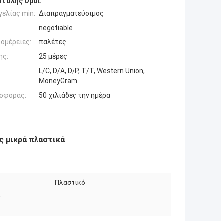
τολής Όροι:
ελίας min:
Διαπραγματεύσιμος
negotiable
ομέρειες:
παλέτες
ης:
25 μέρες
L/C, D/A, D/P, T/T, Western Union,
MoneyGram
σφοράς:
50 χιλιάδες την ημέρα
 μικρά πλαστικά
Πλαστικό
: