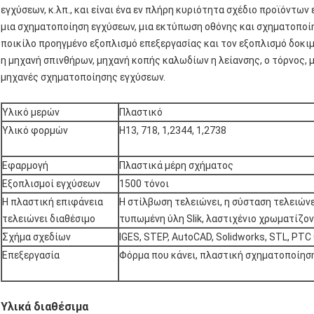
εγχύσεων, κ.λπ., και είναι ένα εν πλήρη κυριότητα σχέδιο προϊόντω
μια σχηματοποίηση εγχύσεων, μια εκτύπωση οθόνης και σχηματοποί
ποικίλο προηγμένο εξοπλισμό επεξεργασίας και τον εξοπλισμό δοκι
η μηχανή σπινθήρων, μηχανή κοπής καλωδίων η λείανσης, ο τόρνος, 
μηχανές σχηματοποίησης εγχύσεων.
Υλικό μερών
Πλαστικό
Υλικό φορμών
H13, 718, 1,2344, 1,2738
Εφαρμογή
Πλαστικά μέρη σχήματος
Εξοπλισμοί εγχύσεων
1500 τόνοι
Η πλαστική επιφάνεια
Η στίλβωση τελειώνει, η σύσταση τελειώνε
τελειώνει διαθέσιμο
τυπωμένη ύλη Slik, λαστιχένιο χρωματίζον
Σχήμα σχεδίων
IGES, STEP, AutoCAD, Solidworks, STL, PTC 
Επεξεργασία
Φόρμα που κάνει, πλαστική σχηματοποίησ
Υλικά διαθέσιμα