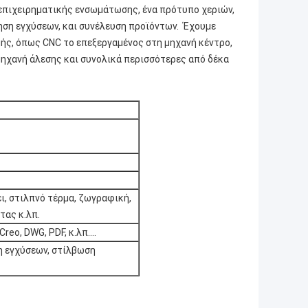
ν επιχειρηματικής ενσωμάτωσης, ένα πρότυπο χεριών,
ηση εγχύσεων, και συνέλευση προϊόντων. Έχουμε
μής, όπως CNC το επεξεργαμένος στη μηχανή κέντρο,
μηχανή άλεσης και συνολικά περισσότερες από δέκα
ι, στιλπνό τέρμα, ζωγραφική,
τας κ.λπ.
Creo, DWG, PDF, κ.λπ….
η εγχύσεων, στίλβωση