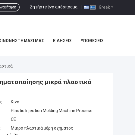
Ζητήστε ένα απόσπασμα
|
Greek
Αναζήτηση
ΟΙΝΩΝΉΣΤΕ ΜΑΖΊ ΜΑΣ
ΕΙΔΉΣΕΙΣ
ΥΠΟΘΈΣΕΙΣ
αστικά
ηματοποίησης μικρά πλαστικά
ς:
Κίνα
Plastic Injection Molding Machine Process
CE
:
Μικρά πλαστικά μέρη σχήματος