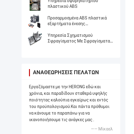
Υπηρεσία σφυρηλατηρίου
πλαστικού ABS
Προσαρμοσμένα ABS πλαστικά
εξαρτήματα ένεσης
Επαγγελματίας κατασκευαστής
πλαστικών καλούπιων
Υπηρεσία Σχηματισμού
Σφραγίσματος Με Σφραγίσματα
Πλαστικών
ΑΝΑΘΕΩΡΉΣΕΙΣ ΠΕΛΑΤΏΝ
Εργαζόμαστε με την HERONG εδώ και
χρόνια, και παραδίδουν σταθερά υψηλής
ποιότητας καλούπια εγκαίρως και εντός
του προϋπολογισμού.Και πάντα πρόθυμοι
να κάνουμε το παραπάνω για να
ικανοποιήσουμε τις ανάγκες μας..
—— Μίκαελ