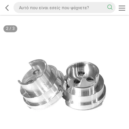
2
/
3