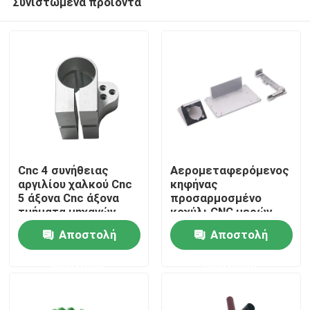
Συνιστώμενα προϊόντα
Cnc 4 συνήθειας
Αερομεταφερόμενος
αργιλίου χαλκού Cnc
κηφήνας
5 άξονα Cnc άξονα
προσαρμοσμένο
τμήματα μηχανών
κοχύλι CNC μερών
Σπίτι
ακρίβειας κηφήνων
Αποστολή
Αποστολή
τηλεχειρισμού
Προϊόντα
ερώτησης
ερώτησης
Σχετικά με εμάς