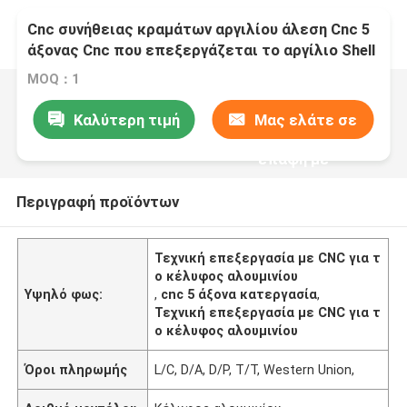
Cnc συνήθειας κραμάτων αργιλίου άλεση Cnc 5
άξονας Cnc που επεξεργάζεται το αργίλιο Shell
στη μηχανή
MOQ：1
Καλύτερη τιμή
Μας ελάτε σε
επαφή με
Περιγραφή προϊόντων
Τεχνική επεξεργασία με CNC για τ
ο κέλυφος αλουμινίου
Υψηλό φως:
,
cnc 5 άξονα κατεργασία
,
Τεχνική επεξεργασία με CNC για τ
ο κέλυφος αλουμινίου
Όροι πληρωμής
L/C, D/A, D/P, T/T, Western Union,