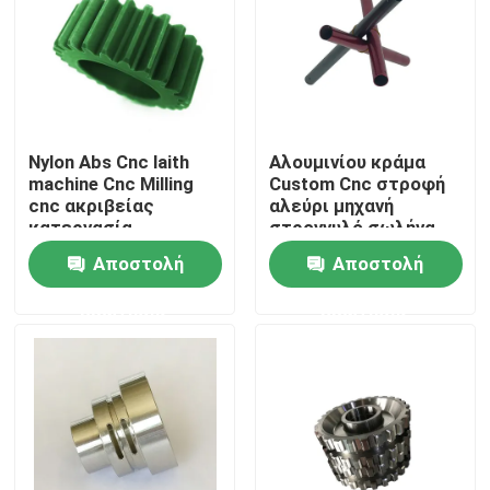
Επισκέψεις στο εργοστάσιο
Έλεγχος ποιότητας
Nylon Abs Cnc laith
Αλουμινίου κράμα
machine Cnc Milling
Custom Cnc στροφή
Επικοινωνήστε μαζί μας
cnc ακριβείας
αλεύρι μηχανή
κατεργασία
στρογγυλό σωλήνα
μετάλλου Custom
Αποστολή
Αποστολή
Ειδήσεις
ερώτησης
ερώτησης
Υποθέσεις
Αυτόματη φόρμα εγχύσεων
Μέρη οικιακών συσκευών Σφουγγάρι ένεσης