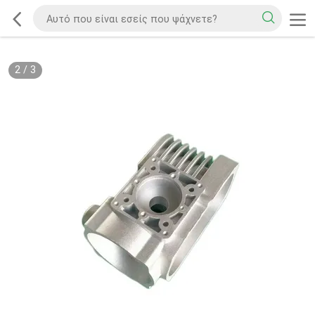
2
/
3