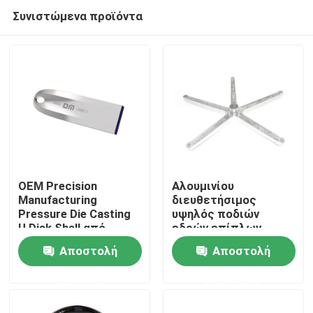
Συνιστώμενα προϊόντα
OEM Precision
Αλουμινίου
Manufacturing
διευθετήσιμος
Pressure Die Casting
υψηλός ποδιών
Σπίτι
U Disk Shell από
εδρών επίπλων
κράμα αλουμινίου
κραμάτων χυτός
Αποστολή
Αποστολή
κύβος - βάση εδρών
Προϊόντα
ποιοτικών
ερώτησης
ερώτησης
στροφέων
Σχετικά με εμάς