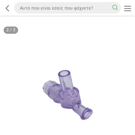
2
/
3