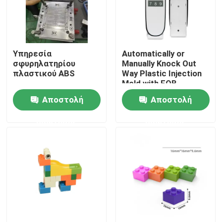
Επισκέψεις στο εργοστάσιο
Υπηρεσία
Automatically or
Έλεγχος ποιότητας
σφυρηλατηρίου
Manually Knock Out
πλαστικού ABS
Way Plastic Injection
Mold with FOB
Επικοινωνήστε μαζί μας
Incoterm and
Αποστολή
Αποστολή
DME/Hasco Standard
ερώτησης
ερώτησης
Ειδήσεις
Υποθέσεις
Αυτόματη φόρμα εγχύσεων
Μέρη οικιακών συσκευών Σφουγγάρι ένεσης