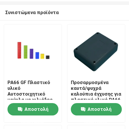
Συνιστώμενα προϊόντα
PA66 GF Πλαστικό
Προσαρμοσμένα
υλικό
καυτά/ψυχρά
Σπίτι
Αυτοστοιχητικό
καλούπια έγχυσης για
μούχλα με χιλιάδες
πλαστικό υλικό PA66
χρόνια διάρκεια και
GF σε μεγάλη ζήτηση
Αποστολή
Αποστολή
Προϊόντα
επιφάνεια
ερώτησης
ερώτησης
Σχετικά με εμάς