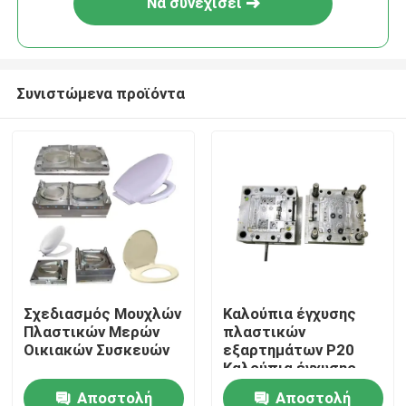
Να συνεχίσει
Συνιστώμενα προϊόντα
Σπίτι
Σχεδιασμός Μουχλών
Καλούπια έγχυσης
Πλαστικών Μερών
πλαστικών
Προϊόντα
Οικιακών Συσκευών
εξαρτημάτων P20
Καλούπια έγχυσης
από χάλυβα
Αποστολή
Αποστολή
Σχετικά με εμάς