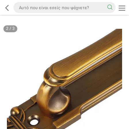
2
/
3