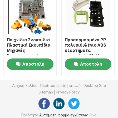
Ιατρική φόρμα εγχύσεων
2K Μούχλα ένεσης
Παιχνίδια Σκουπίδια
Προσαρμοσμένα PP
Πλαστικά Σκουπίδια
πολυαιθυλένιο ABS
Πλαστικό μούχλα ένεσης
Μηχανές
εξαρτήματα
Κατασκευαστές
παιχνιδιών Mold
Οικιακών Προϊόντων
κατασκευαστής
μεταλλικό μούχλα ένεσης
Αποστολή
Αποστολή
Μέρη Σκουπίδια
εργαλείων πλαστικό
Σκουπίδια Σκουπίδια
μούχλα ένεσης
ερώτησης
ερώτησης
Σκουπίδια
Ρίψη κύβων κραμάτων αργιλίου
Αρχική Σελίδα
Περίπου εμείς
επαφή
Desktop Site
Sitemap
Privacy Policy
Ρίψη κύβων κραμάτων ψευδάργυρου
CNC συνήθειας κατεργασία
Ποιότητα
Αυτόματη φόρμα εγχύσεων
Κίνα