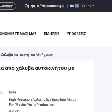
Ζητήστε ένα απόσπασμα
|
Greek
Αναζήτηση
ΟΙΝΩΝΉΣΤΕ ΜΑΖΊ ΜΑΣ
ΕΙΔΉΣΕΙΣ
ΥΠΟΘΈΣΕΙΣ
 Χάλυβα Αυτοκινήτου Με Έγχυση
α από χάλυβα αυτοκινήτου με
ς:
Κίνα
High Precision Automotive Injection Molds
For Plastic Parts Production