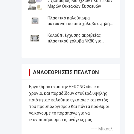
Σχεδιασμός Μουχλών Πλαστικών
Μερών Οικιακών Συσκευών
Πλαστικό καλούπωμα
αυτοκινήτου από χάλυβα υψηλής
ακρίβειας 45 για πλαστικά
εξαρτήματα PP TPE
Καλούπι έγχυσης ακριβείας
πλαστικού χάλυβα NK80 για
ανταλλακτικά εισαγωγής PA PC
ΑΝΑΘΕΩΡΉΣΕΙΣ ΠΕΛΑΤΏΝ
Εργαζόμαστε με την HERONG εδώ και
χρόνια, και παραδίδουν σταθερά υψηλής
ποιότητας καλούπια εγκαίρως και εντός
του προϋπολογισμού.Και πάντα πρόθυμοι
να κάνουμε το παραπάνω για να
ικανοποιήσουμε τις ανάγκες μας..
—— Μίκαελ