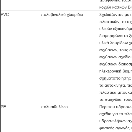
τηλεφωνικά εξαρ
κοχύλι κασκών Bl
PVC
πολυβινυλικό χλωρίδιο
Σχεδιάζοντας με 
πλαστικών, το σχ
υλικών εξοικονόμ
διαμορφώνει το ξ
υλικά λουρίδων 
εγχύσεων, τους α
εγχύσεων σχεδίου
εγχύσεων διακοσμ
ηλεκτρονική βιομ
σχηματοποίησης 
τα αυτοκίνητα, τι
πλαστικά μπουκάλ
τα παιχνίδια, το
PE
πολυαιθυλένιο
Περίπου υδροσωλ
σχέδιο για τα πλ
υδροσωλήνων σχ
φυσικός αγωγός 