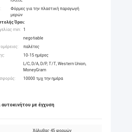
ISO,CE
:
Φόρμες για την πλαστική παραγωγή
μερών
τολής Όροι:
ελίας min:
1
negotiable
ομέρειες:
παλέτες
ης:
10-15 ημέρες
L/C, D/A, D/P, T/T, Western Union,
MoneyGram
σφοράς:
10000 τμχ την ημέρα
 αυτοκινήτου με έγχυση
Χάλυβας 45 φορμών