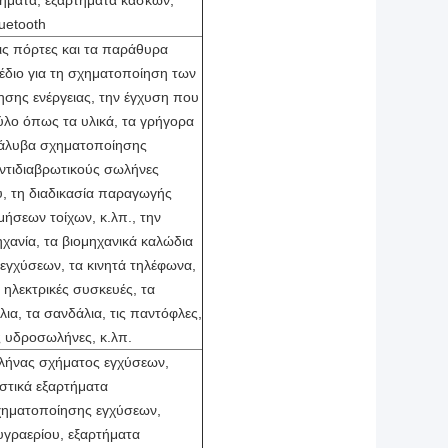
τήματα, εξαρτήματα κασκών,
uetooth
τις πόρτες και τα παράθυρα
έδιο για τη σχηματοποίηση των
ησης ενέργειας, την έγχυση που
ύλο όπως τα υλικά, τα γρήγορα
χάλυβα σχηματοποίησης
ντιδιαβρωτικούς σωλήνες
, τη διαδικασία παραγωγής
ήσεων τοίχων, κ.λπ., την
ηχανία, τα βιομηχανικά καλώδια
εγχύσεων, τα κινητά τηλέφωνα,
ς ηλεκτρικές συσκευές, τα
ια, τα σανδάλια, τις παντόφλες,
υς υδροσωλήνες, κ.λπ.
ήνας σχήματος εγχύσεων,
αστικά εξαρτήματα
ηματοποίησης εγχύσεων,
υγραερίου, εξαρτήματα