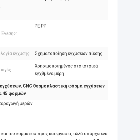
:
PE PP
 Ένεσης:
λογία έγχυσης:
Σχηματοποίηση εγχύσεων πίεσης
Χρησιμοποιημένος στα ιατρικά
μογές:
εγχθμένα μέρη
 εγχύσεων
,
CNC θερμοπλαστική φόρμα εγχύσεων
,
α 45 φορμών
 παραγωγή μερών
 και του κομματιού προς κατεργασία, αλλά υπάρχει ένα