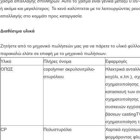
χάσμα απαλλαγής σπινθήρων. Αυτό το χάσμα είναι γενικά μεταξύ 0.05
ή ακόμα και μεγαλύτερος. Το κενό καλύπτεται με το λειτουργώντας ρ
απαλλαγής στο κομμάτι προς κατεργασία.
Διαθέσιμα υλικά
Ζητήστε από το μηχανικό πωλήσεών μας για να πάρετε το υλικό φύλλο σ
παρακαλώ ελάτε σε επαφή με το μηχανικό πωλήσεων.
Υλικό
Πλήρες όνομα
Εφαρμογές
ΟΠΩΣ
copolymer ακρυλονιτρίλιο-
Ηλεκτρικά ανταλλ
στυρόλιου
κοχύλι, κ.λπ.), σ
σχηματοποίησης ε
κατασκευή των σ
σχηματοποίησης 
συσκευών εγχύσε
βάσεων castingTV
σχηματοποίηση τω
CP
Πολυστυρόλιο
Χαρτικά εγχύσεω
φορμάροντας φλυτ