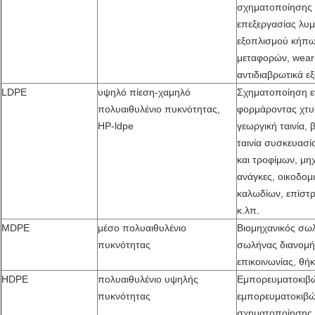
σχηματοποίησης 
επεξεργασίας λυ
εξοπλισμού κήπων
μεταφορών
,
wear
αντιδιαβρωτικά ε
LDPE
υψηλό πίεση-χαμηλό
Σχηματοποίηση ε
πολυαιθυλένιο πυκνότητας
,
φορμάροντας χτυ
HP-ldpe
γεωργική ταινία,
ταινία συσκευασί
και τροφίμων, μη
ανάγκες, οικοδομ
καλωδίων, επίστρ
κ.λπ.
MDPE
μέσο πολυαιθυλένιο
Βιομηχανικός σω
πυκνότητας
σωλήνας διανομή
επικοινωνίας, θή
HDPE
πολυαιθυλένιο υψηλής
Εμπορευματοκιβώ
πυκνότητας
εμπορευματοκιβώτ
σχηματοποίησης 