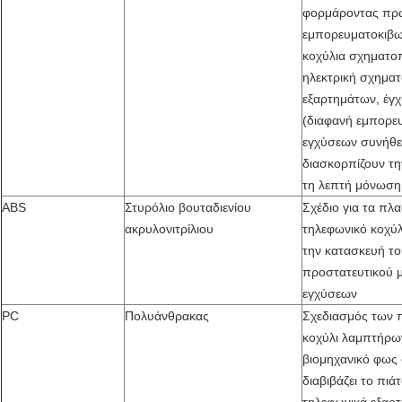
φορμάροντας πρ
εμπορευματοκιβω
κοχύλια σχηματο
ηλεκτρική σχημα
εξαρτημάτων, έγχ
(διαφανή εμπορε
εγχύσεων συνήθε
διασκορπίζουν τη
τη λεπτή μόνωση
ABS
Στυρόλιο βουταδιενίου
Σχέδιο για τα πλα
ακρυλονιτρίλιου
τηλεφωνικό κοχύλ
την κατασκευή το
προστατευτικού 
εγχύσεων
PC
Πολυάνθρακας
Σχεδιασμός των 
κοχύλι λαμπτήρω
βιομηχανικό φως
διαβιβάζει το πιά