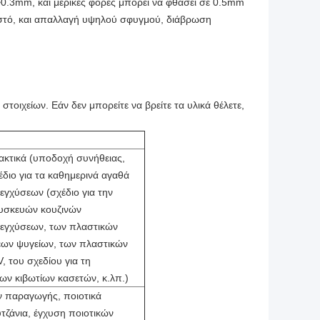
~0.3mm, και μερικές φορές μπορεί να φθάσει σε 0.5mm
ευστό, και απαλλαγή υψηλού σφυγμού, διάβρωση
τοιχείων. Εάν δεν μπορείτε να βρείτε τα υλικά θέλετε,
ακτικά (υποδοχή συνήθειας,
χέδιο για τα καθημερινά αγαθά
γχύσεων (σχέδιο για την
υσκευών κουζινών
εγχύσεων, των πλαστικών
ων ψυγείων, των πλαστικών
, του σχεδίου για τη
ν κιβωτίων κασετών, κ.λπ.)
ν παραγωγής, ποιοτικά
ζάνια, έγχυση ποιοτικών