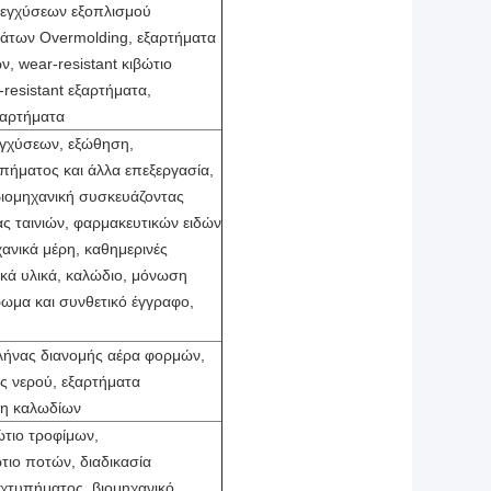
εγχύσεων εξοπλισμού
μάτων Overmolding, εξαρτήματα
, wear-resistant κιβώτιο
-resistant εξαρτήματα
,
ξαρτήματα
γχύσεων, εξώθηση,
πήματος και άλλα επεξεργασία,
 βιομηχανική συσκευάζοντας
ας ταινιών, φαρμακευτικών ειδών
χανικά μέρη, καθημερινές
ικά υλικά, καλώδιο, μόνωση
ωμα και συνθετικό έγγραφο,
λήνας διανομής αέρα φορμών,
ς νερού, εξαρτήματα
κη καλωδίων
τιο τροφίμων,
ιο ποτών, διαδικασία
χτυπήματος, βιομηχανικό