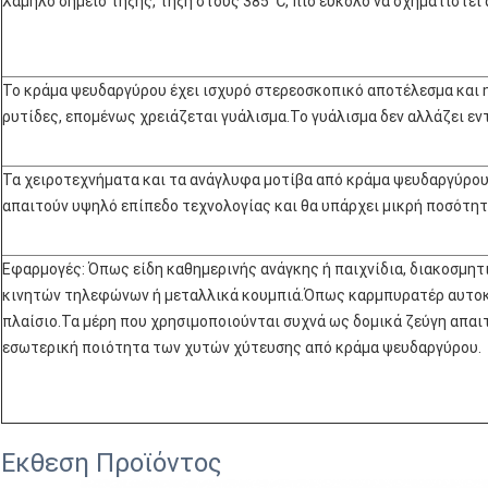
Χαμηλό σημείο τήξης, τήξη στους 385 ℃, πιο εύκολο να σχηματιστεί
Το κράμα ψευδαργύρου έχει ισχυρό στερεοσκοπικό αποτέλεσμα και η
ρυτίδες, επομένως χρειάζεται γυάλισμα.Το γυάλισμα δεν αλλάζει ε
Τα χειροτεχνήματα και τα ανάγλυφα μοτίβα από κράμα ψευδαργύρου 
απαιτούν υψηλό επίπεδο τεχνολογίας και θα υπάρχει μικρή ποσότητ
Εφαρμογές: Όπως είδη καθημερινής ανάγκης ή παιχνίδια, διακοσμητι
κινητών τηλεφώνων ή μεταλλικά κουμπιά.Όπως καρμπυρατέρ αυτοκιν
πλαίσιο.Τα μέρη που χρησιμοποιούνται συχνά ως δομικά ζεύγη απαι
εσωτερική ποιότητα των χυτών χύτευσης από κράμα ψευδαργύρου.
Εκθεση Προϊόντος