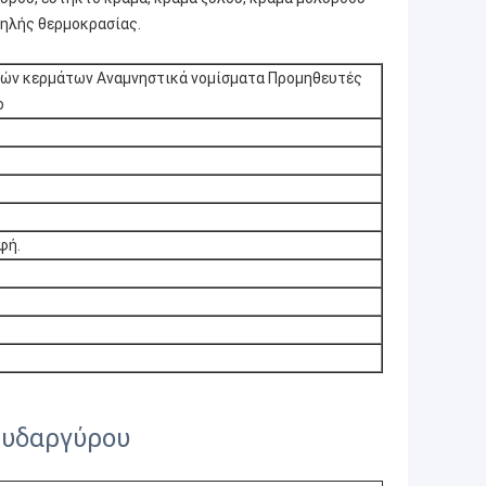
μηλής θερμοκρασίας.
κών κερμάτων Αναμνηστικά νομίσματα Προμηθευτές
ο
φή.
ευδαργύρου