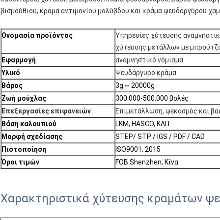
βισμούθιου, κράμα αντιμονίου μολύβδου και κράμα ψευδαργύρου χα
Ονομασία προϊόντος
Υπηρεσίες χύτευσης αναμνηστι
χύτευσης μετάλλων με μπρούτζ
Εφαρμογή
αναμνηστικό νόμισμα
Υλικό
Ψευδάργυρο κράμα
Βάρος
3g ~ 20000g
Ζωή μούχλας
300.000-500.000 βολές
Επεξεργασίες επιφανειών
Επιμετάλλωση, ψεκασμός και βα
Βάση καλουπιού
LKM, HASCO, ΚΛΠ.
Μορφή σχεδίασης
STEP/ STP / IGS / PDF / CAD
Πιστοποίηση
ISO9001: 2015
Όροι τιμών
FOB Shenzhen, Κίνα
Χαρακτηριστικά χύτευσης κραμάτων ψ