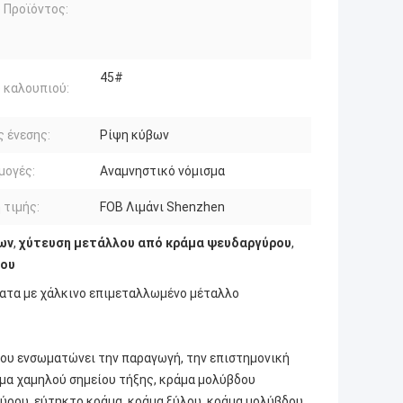
 Προϊόντος:
45#
 καλουπιού:
 ένεσης:
Ρίψη κύβων
μογές:
Αναμνηστικό νόμισμα
 τιμής:
FOB Λιμάνι Shenzhen
ων
,
χύτευση μετάλλου από κράμα ψευδαργύρου
,
ρου
ατα με χάλκινο επιμεταλλωμένο μέταλλο
 που ενσωματώνει την παραγωγή, την επιστημονική
άμα χαμηλού σημείου τήξης, κράμα μολύβδου
ύρου, εύτηκτο κράμα, κράμα ξύλου, κράμα μολύβδου