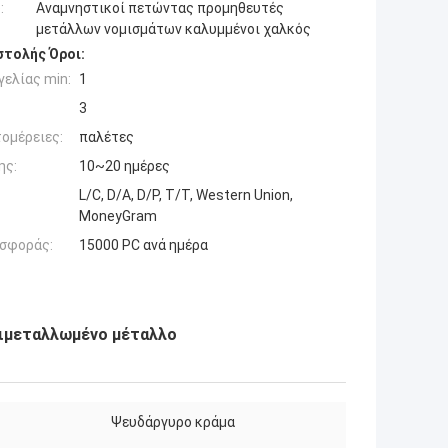
:
Αναμνηστικοί πετώντας προμηθευτές
μετάλλων νομισμάτων καλυμμένοι χαλκός
τολής Όροι:
ελίας min:
1
3
ομέρειες:
παλέτες
ης:
10~20 ημέρες
L/C, D/A, D/P, T/T, Western Union,
MoneyGram
σφοράς:
15000 PC ανά ημέρα
πιμεταλλωμένο μέταλλο
Ψευδάργυρο κράμα