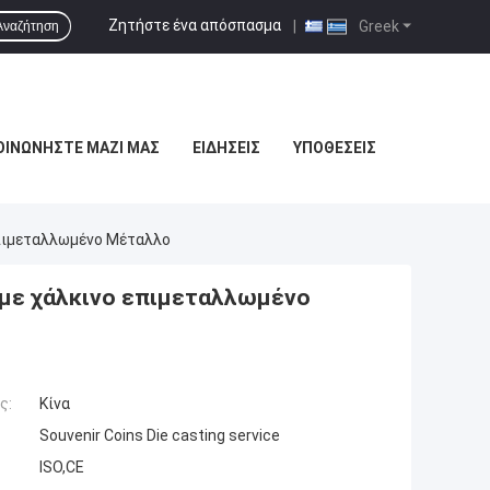
Ζητήστε ένα απόσπασμα
|
Greek
Αναζήτηση
ΟΙΝΩΝΉΣΤΕ ΜΑΖΊ ΜΑΣ
ΕΙΔΉΣΕΙΣ
ΥΠΟΘΈΣΕΙΣ
Επιμεταλλωμένο Μέταλλο
 με χάλκινο επιμεταλλωμένο
ς:
Κίνα
Souvenir Coins Die casting service
ISO,CE