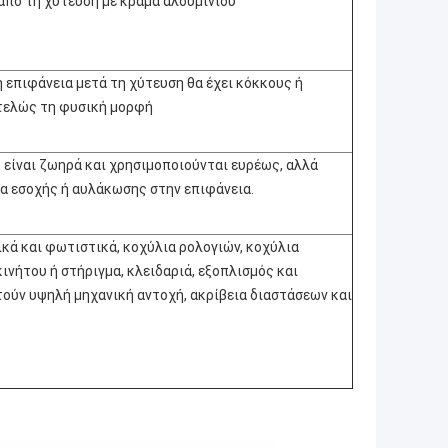
 από τη χύτευση με κράμα αλουμινίου
 επιφάνεια μετά τη χύτευση θα έχει κόκκους ή
ντελώς τη φυσική μορφή
είναι ζωηρά και χρησιμοποιούνται ευρέως, αλλά
α εσοχής ή αυλάκωσης στην επιφάνεια.
κά και φωτιστικά, κοχύλια ρολογιών, κοχύλια
ήτου ή στήριγμα, κλειδαριά, εξοπλισμός και
τούν υψηλή μηχανική αντοχή, ακρίβεια διαστάσεων και