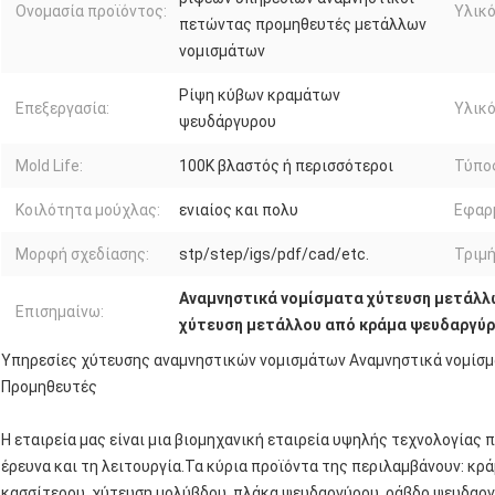
Ονομασία προϊόντος:
Υλικό
πετώντας προμηθευτές μετάλλων
νομισμάτων
Ρίψη κύβων κραμάτων
Επεξεργασία:
Υλικό
ψευδάργυρου
Mold Life:
100K βλαστός ή περισσότεροι
Τύπος
Κοιλότητα μούχλας:
ενιαίος και πολυ
Εφαρ
Μορφή σχεδίασης:
stp/step/igs/pdf/cad/etc.
Τριμή
Αναμνηστικά νομίσματα χύτευση μετάλλ
Επισημαίνω:
χύτευση μετάλλου από κράμα ψευδαργύ
Υπηρεσίες χύτευσης αναμνηστικών νομισμάτων Αναμνηστικά νομίσμ
Προμηθευτές
Η εταιρεία μας είναι μια βιομηχανική εταιρεία υψηλής τεχνολογίας
έρευνα και τη λειτουργία.Τα κύρια προϊόντα της περιλαμβάνουν: κρ
κασσίτερου, χύτευση μολύβδου, πλάκα ψευδαργύρου, ράβδο ψευδαργ