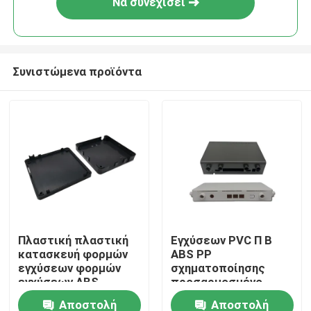
Να συνεχίσει
Συνιστώμενα προϊόντα
Σπίτι
Πλαστική πλαστική
Εγχύσεων PVC Π Β
κατασκευή φορμών
ABS PP
Προϊόντα
εγχύσεων φορμών
σχηματοποίησης
εγχύσεων ABS
προσαρμοσμένο
εγχύσεων φορμών
πλαστικά
Αποστολή
Αποστολή
Σχετικά με εμάς
προϊόντων διπλός-
εξαρτήματα