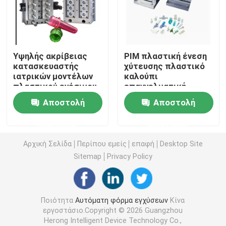
Ιατρική φόρμα εγχύσεων
Υψηλής ακρίβειας
PIM πλαστική ένεση
2K Μούχλα ένεσης
κατασκευαστής
χύτευσης πλαστικό
ιατρικών μοντέλων
καλούπι
πλαστικού ενέσιμου
επαγγελματική
Πλαστικό μούχλα ένεσης
καλούπιας με
ιατρική πλαστική
Αποστολή
Αποστολή
κοιλότητα πυρήνα
νήμα ένεση χύτευσης
S136
μεταλλικό μούχλα ένεσης
ερώτησης
ερώτησης
Αρχική Σελίδα
Περίπου εμείς
επαφή
Desktop Site
Ρίψη κύβων κραμάτων αργιλίου
Sitemap
Privacy Policy
Ρίψη κύβων κραμάτων ψευδάργυρου
Ποιότητα
Αυτόματη φόρμα εγχύσεων
Κίνα
εργοστάσιο.Copyright © 2026 Guangzhou
CNC συνήθειας κατεργασία
Herong Intelligent Device Technology Co.,