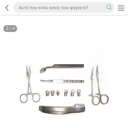
2
/
4